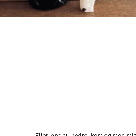
Eller, endnu bedre, kom og mød mig