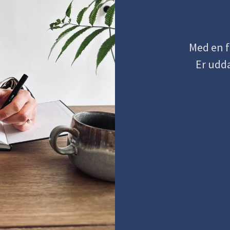
Med en f
Er udda